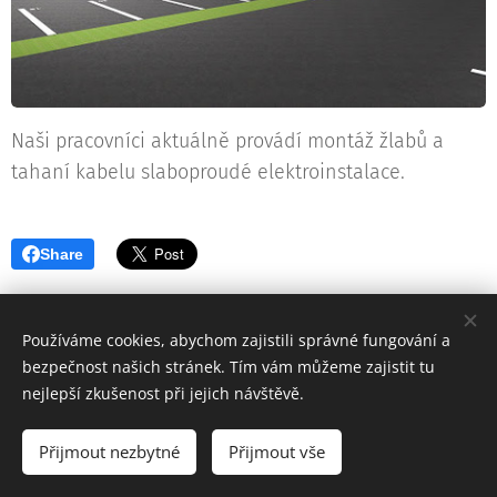
Naši pracovníci aktuálně provádí montáž žlabů a
tahaní kabelu slaboproudé elektroinstalace.
Share
Používáme cookies, abychom zajistili správné fungování a
bezpečnost našich stránek. Tím vám můžeme zajistit tu
nejlepší zkušenost při jejich návštěvě.
© 2020-2026 DW STAVBY BRNO s.r.o Nádražní 156, 67167 Hrušovany nad
Jevišovkou
Přijmout nezbytné
Přijmout vše
Cookies